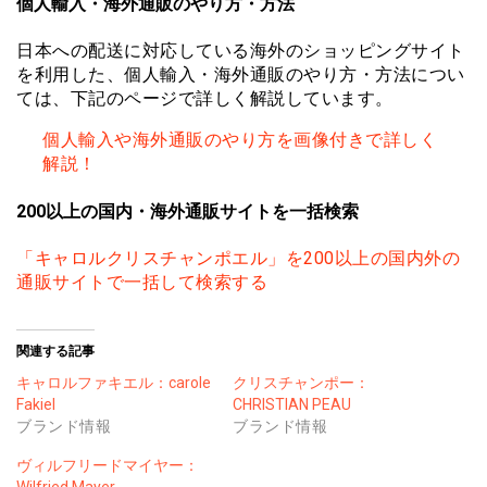
個人輸入・海外通販のやり方・方法
日本への配送に対応している海外のショッピングサイト
を利用した、個人輸入・海外通販のやり方・方法につい
ては、下記のページで詳しく解説しています。
個人輸入や海外通販のやり方を画像付きで詳しく
解説！
200以上の国内・海外通販サイトを一括検索
「キャロルクリスチャンポエル」を200以上の国内外の
通販サイトで一括して検索する
関連する記事
キャロルファキエル：carole
クリスチャンポー：
Fakiel
CHRISTIAN PEAU
ブランド情報
ブランド情報
ヴィルフリードマイヤー：
Wilfried Mayer