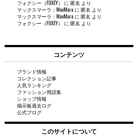
フォクシー（FOXEY）
に
匿名
より
マックスマーラ：MaxMara
に
匿名
より
マックスマーラ：MaxMara
に
匿名
より
フォクシー（FOXEY）
に
匿名
より
コンテンツ
ブランド情報
コレクション記事
人気ランキング
ファッション用語集
ショップ情報
掲示板過去ログ
公式ブログ
このサイトについて