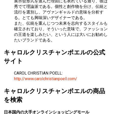
展示会形式を選んだ理由にも表れている通り、彼は
秀でて理論派である。個性と創作物を分け、伝統と
流行を選別し、アヴァンギャルドの意味を分析す
る。とても興味深いデザイナーである。
また、伝統を重んじつつ未来を志向するスタイルも
確立されており、そういった意味で、ファッション
の王道を楽しみたい、という人には大いにお勧めし
たいブランドである。
キャロルクリスチャンポエルの公式
サイト
CAROL CHRISTIAN POELL:
http://www.carolchristianpoell.com/
キャロルクリスチャンポエルの商品
を検索
日本国内の大手オンラインショッピングモール