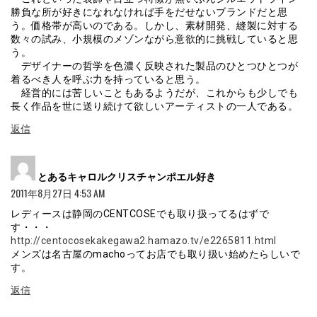
勝負な所が好きになれなければ手をだせないブランドだと思
う。価格帯が高いのである。しかし、素材開発、縫製に対する
数々の試み、小規模のメゾンながら意欲的に挑戦していると思
う。
デザイナーの哲学を色濃く反映された製品のひとつひとつが
着るべき人を呼ぶ力を持っていると思う。
経営的には苦しいこともあるようだが、これからも少しでも
長く作品を世に送り続けて欲しいアーティストの一人である。
返信
よ
とあるキャロルクリスチャンポエル好き
り:
2011年8月27日 4:53 AM
レディースは静岡のCENTCOSEでも取り扱ってるはずで
す・・・
http://centocosekakegawa2.hamazo.tv/e2265811.html
メンズは名古屋のmachoってお店でも取り扱い始めたらしいで
す。
返信