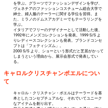
を学ぶ。グラーツでファッションデザインを学び、
ヴェネチアのファッションコスチューム総合大学で
紳士、婦人服のテーラーに関する学位を習得。ま
た、ミラノのドムスアカデミーでもテーラリングを
学ぶ。
イタリアでフリーのデザイナーとして活動した後、
1992年にメンズコレクションを発表。1999 S/S よ
りレディースコレクションも発表。ブランドコンセ
プトは「フェティシズム」。
2000 S/S より、ショーという形式だと芝居がかって
しまうという理由から、展示会形式で発表してい
る。
キャロルクリスチャンポエルについ
て
キャロル・クリスチャン・ポエルはテーラードを基
本としたコンセプチュアルな、それでいてユニーク
なアイテムを創り出す。