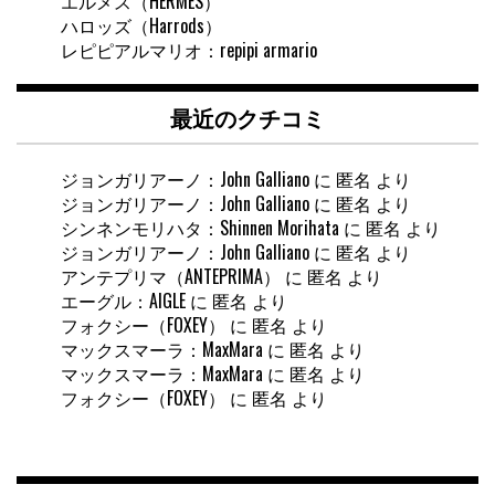
エルメス（HERMES）
ハロッズ（Harrods）
レピピアルマリオ：repipi armario
最近のクチコミ
ジョンガリアーノ：John Galliano
に
匿名
より
ジョンガリアーノ：John Galliano
に
匿名
より
シンネンモリハタ：Shinnen Morihata
に
匿名
より
ジョンガリアーノ：John Galliano
に
匿名
より
アンテプリマ（ANTEPRIMA）
に
匿名
より
エーグル：AIGLE
に
匿名
より
フォクシー（FOXEY）
に
匿名
より
マックスマーラ：MaxMara
に
匿名
より
マックスマーラ：MaxMara
に
匿名
より
フォクシー（FOXEY）
に
匿名
より