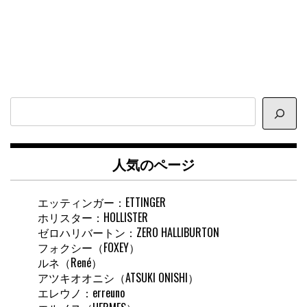
サ
イ
ト
内
人気のページ
検
索
エッティンガー：ETTINGER
ホリスター：HOLLISTER
ゼロハリバートン：ZERO HALLIBURTON
フォクシー（FOXEY）
ルネ（René）
アツキオオニシ（ATSUKI ONISHI）
エレウノ：erreuno