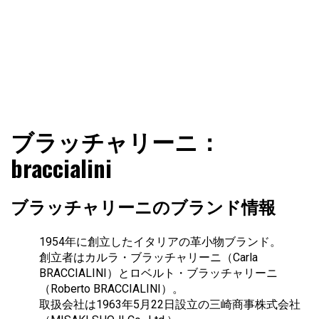
ファショコン通信はブランドやデザイナーの観点からファ
ファショコン通信
ブラッチャリーニ：
ッションとモードを分析するファッション情報サイトです
braccialini
ブラッチャリーニのブランド情報
1954年に創立したイタリアの革小物ブランド。
創立者はカルラ・ブラッチャリーニ（Carla
BRACCIALINI）とロベルト・ブラッチャリーニ
（Roberto BRACCIALINI）。
取扱会社は1963年5月22日設立の三崎商事株式会社