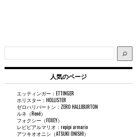
サ
イ
ト
内
人気のページ
検
索
エッティンガー：ETTINGER
ホリスター：HOLLISTER
ゼロハリバートン：ZERO HALLIBURTON
ルネ（René）
フォクシー（FOXEY）
レピピアルマリオ：repipi armario
アツキオオニシ（ATSUKI ONISHI）