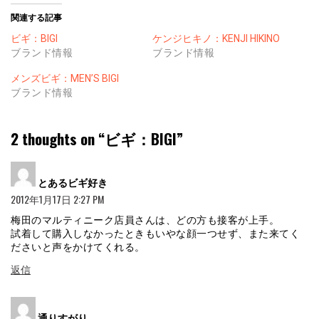
関連する記事
ビギ：BIGI
ケンジヒキノ：KENJI HIKINO
ブランド情報
ブランド情報
メンズビギ：MEN’S BIGI
ブランド情報
2 thoughts on “
ビギ：BIGI
”
よ
とあるビギ好き
り:
2012年1月17日 2:27 PM
梅田のマルティニーク店員さんは、どの方も接客が上手。
試着して購入しなかったときもいやな顔一つせず、また来てく
ださいと声をかけてくれる。
返信
よ
通りすがり
り: