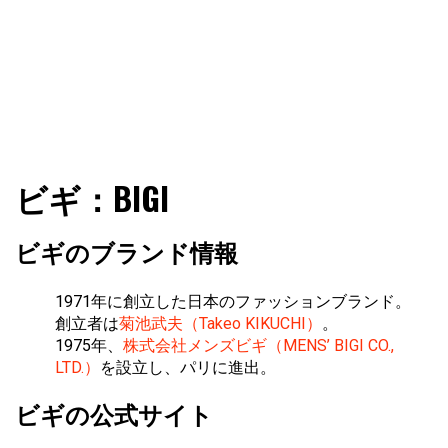
ファショコン通信はブランドやデザイナーの観点からファ
ファショコン通信
ビギ：BIGI
ッションとモードを分析するファッション情報サイトです
ビギのブランド情報
1971年に創立した日本のファッションブランド。
創立者は
菊池武夫（Takeo KIKUCHI）
。
1975年、
株式会社メンズビギ（MENS’ BIGI CO.,
LTD.）
を設立し、パリに進出。
ビギの公式サイト