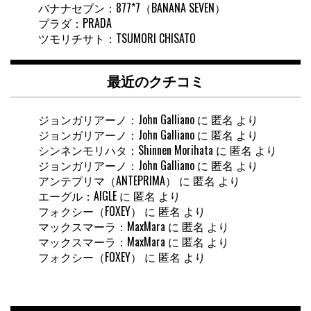
バナナセブン：877*7（BANANA SEVEN）
プラダ：PRADA
ツモリチサト：TSUMORI CHISATO
最近のクチコミ
ジョンガリアーノ：John Galliano
に
匿名
より
ジョンガリアーノ：John Galliano
に
匿名
より
シンネンモリハタ：Shinnen Morihata
に
匿名
より
ジョンガリアーノ：John Galliano
に
匿名
より
アンテプリマ（ANTEPRIMA）
に
匿名
より
エーグル：AIGLE
に
匿名
より
フォクシー（FOXEY）
に
匿名
より
マックスマーラ：MaxMara
に
匿名
より
マックスマーラ：MaxMara
に
匿名
より
フォクシー（FOXEY）
に
匿名
より