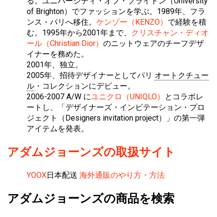
る。ユニバーシティ・オブ・ブライトン（University
of Brighton）でファッションを学ぶ。1989年、フラ
ンス・パリへ移住。
ケンゾー（KENZO）
で経験を積
む。1995年から2001年まで、
クリスチャン・ディオ
ール（Christian Dior）
のニットウェアのチーフデザ
イナーを務めた。
2001年、独立。
2005年、招待デザイナーとしてパリ
オートクチュー
ル
・コレクションにデビュー。
2006-2007 A/W に
ユニクロ（UNIQLO）
とコラボレ
ートし、「デザイナーズ・インビテーション・プロ
ジェクト（Designers invitation project）」の第一弾
アイテムを発表。
アダムジョーンズの取扱サイト
YOOX
日本配送
海外通販のやり方・方法
アダムジョーンズの商品を検索