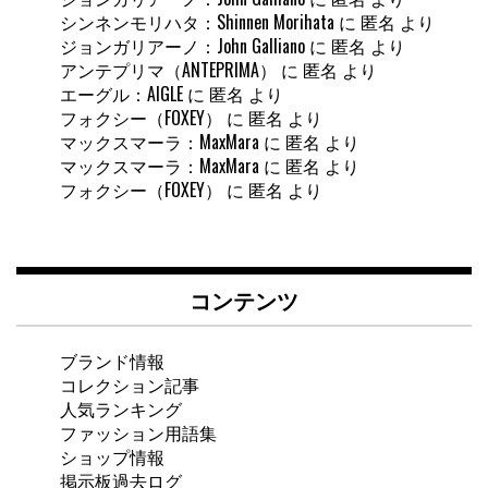
シンネンモリハタ：Shinnen Morihata
に
匿名
より
ジョンガリアーノ：John Galliano
に
匿名
より
アンテプリマ（ANTEPRIMA）
に
匿名
より
エーグル：AIGLE
に
匿名
より
フォクシー（FOXEY）
に
匿名
より
マックスマーラ：MaxMara
に
匿名
より
マックスマーラ：MaxMara
に
匿名
より
フォクシー（FOXEY）
に
匿名
より
コンテンツ
ブランド情報
コレクション記事
人気ランキング
ファッション用語集
ショップ情報
掲示板過去ログ