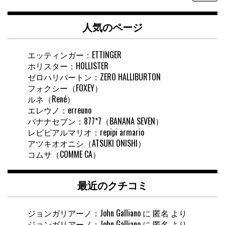
ト
内
人気のページ
検
索
エッティンガー：ETTINGER
ホリスター：HOLLISTER
ゼロハリバートン：ZERO HALLIBURTON
フォクシー（FOXEY）
ルネ（René）
エレウノ：erreuno
バナナセブン：877*7（BANANA SEVEN）
レピピアルマリオ：repipi armario
アツキオオニシ（ATSUKI ONISHI）
コムサ（COMME CA）
最近のクチコミ
ジョンガリアーノ：John Galliano
に
匿名
より
ジョンガリアーノ：John Galliano
に
匿名
より