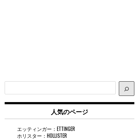
サ
イ
ト
内
人気のページ
検
索
エッティンガー：ETTINGER
ホリスター：HOLLISTER