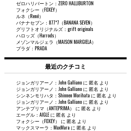
ゼロハリバートン：ZERO HALLIBURTON
フォクシー（FOXEY）
ルネ（René）
バナナセブン：877*7（BANANA SEVEN）
グリフトオリジナルズ：grift originals
ハロッズ（Harrods）
メゾンマルジェラ（MAISON MARGIELA）
プラダ：PRADA
最近のクチコミ
ジョンガリアーノ：John Galliano
に
匿名
より
ジョンガリアーノ：John Galliano
に
匿名
より
シンネンモリハタ：Shinnen Morihata
に
匿名
より
ジョンガリアーノ：John Galliano
に
匿名
より
アンテプリマ（ANTEPRIMA）
に
匿名
より
エーグル：AIGLE
に
匿名
より
フォクシー（FOXEY）
に
匿名
より
マックスマーラ：MaxMara
に
匿名
より