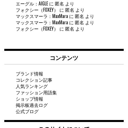
エーグル：AIGLE
に
匿名
より
フォクシー（FOXEY）
に
匿名
より
マックスマーラ：MaxMara
に
匿名
より
マックスマーラ：MaxMara
に
匿名
より
フォクシー（FOXEY）
に
匿名
より
コンテンツ
ブランド情報
コレクション記事
人気ランキング
ファッション用語集
ショップ情報
掲示板過去ログ
公式ブログ