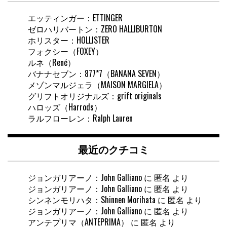
索
エッティンガー：ETTINGER
ゼロハリバートン：ZERO HALLIBURTON
ホリスター：HOLLISTER
フォクシー（FOXEY）
ルネ（René）
バナナセブン：877*7（BANANA SEVEN）
メゾンマルジェラ（MAISON MARGIELA）
グリフトオリジナルズ：grift originals
ハロッズ（Harrods）
ラルフローレン：Ralph Lauren
最近のクチコミ
ジョンガリアーノ：John Galliano
に
匿名
より
ジョンガリアーノ：John Galliano
に
匿名
より
シンネンモリハタ：Shinnen Morihata
に
匿名
より
ジョンガリアーノ：John Galliano
に
匿名
より
アンテプリマ（ANTEPRIMA）
に
匿名
より