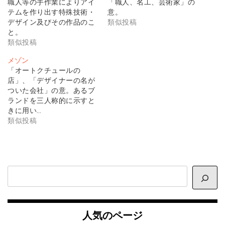
職人等の手作業によりアイ
「職人、名工、芸術家」の
テムを作り出す特殊技術・
意。
デザイン及びその作品のこ
類似投稿
と。
類似投稿
メゾン
「オートクチュールの
店」、「デザイナーの名が
ついた会社」の意。あるブ
ランドを三人称的に示すと
きに用い…
類似投稿
サ
イ
ト
内
人気のページ
検