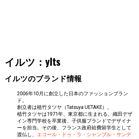
ファショコン通信はブランドやデザイナーの観点からファ
ファショコン通信
イルツ：ylts
ッションとモードを分析するファッション情報サイトです
イルツのブランド情報
2006年10月に創立した日本のファッションブラン
ド。
創立者は植竹タツヤ（Tatsuya UETAKE）。
植竹タツヤは1971年、東京都に生まれる。織田デザ
イン専門学校を卒業後、子供服ブランドでデザイナ
ーを担当。その後、フランス政府給費留学生として
渡仏し、
エコール・ドゥ・ラ・シャンブル・サンデ