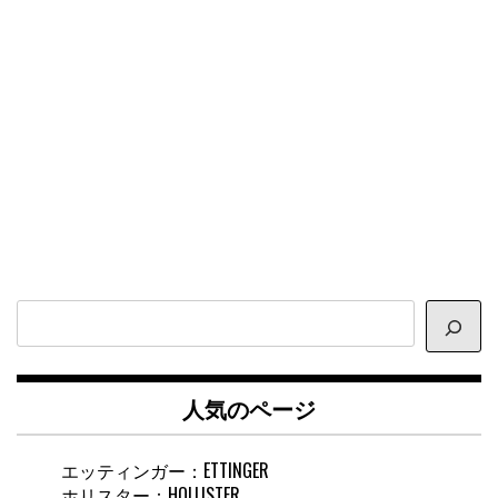
サ
イ
ト
内
人気のページ
検
索
エッティンガー：ETTINGER
ホリスター：HOLLISTER