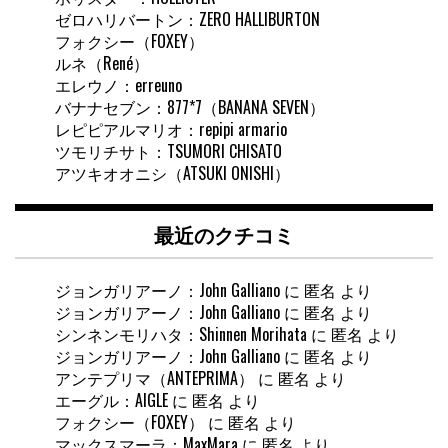
ゼロハリバートン：ZERO HALLIBURTON
フォクシー（FOXEY）
ルネ（René）
エレウノ：erreuno
バナナセブン：877*7（BANANA SEVEN）
レピピアルマリオ：repipi armario
ツモリチサト：TSUMORI CHISATO
アツキオオニシ（ATSUKI ONISHI）
最近のクチコミ
ジョンガリアーノ：John Galliano
に
匿名
より
ジョンガリアーノ：John Galliano
に
匿名
より
シンネンモリハタ：Shinnen Morihata
に
匿名
より
ジョンガリアーノ：John Galliano
に
匿名
より
アンテプリマ（ANTEPRIMA）
に
匿名
より
エーグル：AIGLE
に
匿名
より
フォクシー（FOXEY）
に
匿名
より
マックスマーラ：MaxMara
に
匿名
より