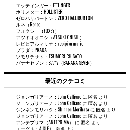
エッティンガー：ETTINGER
ホリスター：HOLLISTER
ゼロハリバートン：ZERO HALLIBURTON
ルネ（René）
フォクシー（FOXEY）
アツキオオニシ（ATSUKI ONISHI）
レピピアルマリオ：repipi armario
プラダ：PRADA
ツモリチサト：TSUMORI CHISATO
バナナセブン：877*7（BANANA SEVEN）
最近のクチコミ
ジョンガリアーノ：John Galliano
に
匿名
より
ジョンガリアーノ：John Galliano
に
匿名
より
シンネンモリハタ：Shinnen Morihata
に
匿名
より
ジョンガリアーノ：John Galliano
に
匿名
より
アンテプリマ（ANTEPRIMA）
に
匿名
より
エーグル：AIGLE
に
匿名
より