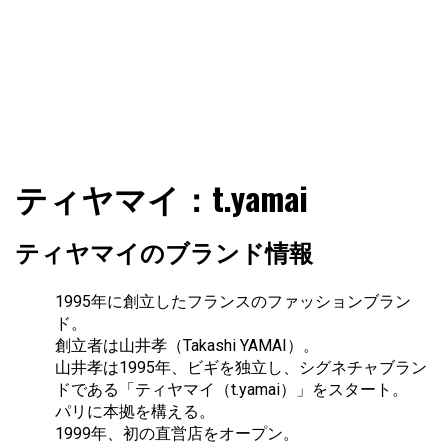
ファショコン通信はブランドやデザイナーの観点からファ
ファショコン通信
ティヤマイ：t.yamai
ッションとモードを分析するファッション情報サイトです
ティヤマイのブランド情報
1995年に創立したフランスのファッションブラン
ド。
創立者は山井孝（Takashi YAMAI）。
山井孝は1995年、ビギを独立し、シグネチャブラン
ドである「ティヤマイ（t.yamai）」をスタート。
パリに本拠を構える。
1999年、初の直営店をオープン。