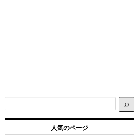
サ
イ
ト
内
人気のページ
検
索