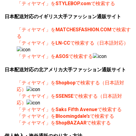
「ティヤマイ」を
STYLEBOP.com
で検索する
日本配送対応のイギリス大手ファッション通販サイト
「ティヤマイ」を
MATCHESFASHION.COM
で検索す
る
「ティヤマイ」を
LN-CC
で検索する（日本語対応）
「ティヤマイ」を
ASOS
で検索する
日本配送対応の北アメリカ大手ファッション通販サイト
「ティヤマイ」を
Shopbop
で検索する（日本語対
応）
「ティヤマイ」を
SSENSE
で検索する（日本語対
応）
「ティヤマイ」を
Saks Fifth Avenue
で検索する
「ティヤマイ」を
Bloomingdale’s
で検索する
「ティヤマイ」を
ShopBAZAAR
で検索する
個人輸入・海外通販のやり方・方法