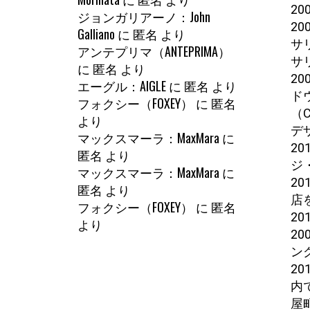
2
ジョンガリアーノ：John
20
Galliano
に
匿名
より
サ
アンテプリマ（ANTEPRIMA）
サ
に
匿名
より
2
エーグル：AIGLE
に
匿名
より
ド
フォクシー（FOXEY）
に
匿名
（C
より
デ
マックスマーラ：MaxMara
に
20
匿名
より
ジ
マックスマーラ：MaxMara
に
2
匿名
より
店
フォクシー（FOXEY）
に
匿名
2
より
2
ン
2
内
屋