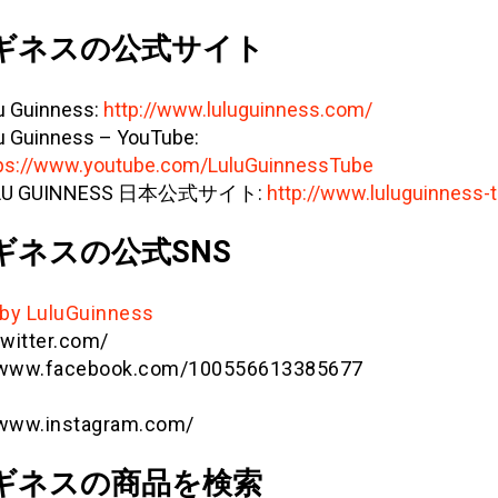
ギネスの公式サイト
u Guinness:
http://www.luluguinness.com/
u Guinness – YouTube:
ps://www.youtube.com/LuluGuinnessTube
LU GUINNESS 日本公式サイト:
http://www.luluguinness-t
ギネスの公式SNS
by LuluGuinness
twitter.com/
//www.facebook.com/100556613385677
/www.instagram.com/
ギネスの商品を検索