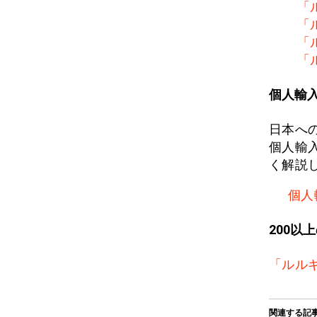
「
「
「
「
個人輸
日本へ
個人輸
く解説
個人
200以
「ルル
関連する記