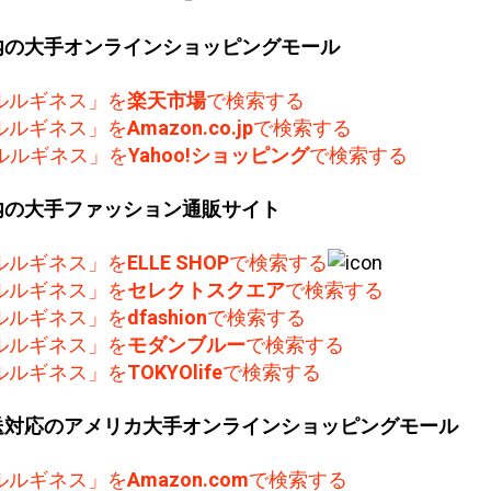
内の大手オンラインショッピングモール
ルルギネス」を
楽天市場
で検索する
ルルギネス」を
Amazon.co.jp
で検索する
ルルギネス」を
Yahoo!ショッピング
で検索する
内の大手ファッション通販サイト
ルルギネス」を
ELLE SHOP
で検索する
ルルギネス」を
セレクトスクエア
で検索する
ルルギネス」を
dfashion
で検索する
ルルギネス」を
モダンブルー
で検索する
ルルギネス」を
TOKYOlife
で検索する
送対応のアメリカ大手オンラインショッピングモール
ルルギネス」を
Amazon.com
で検索する