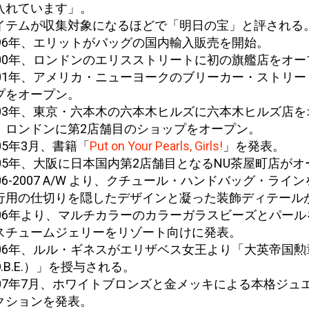
入れています」。
イテムが収集対象になるほどで「明日の宝」と評される
996年、エリットがバッグの国内輸入販売を開始。
000年、ロンドンのエリスストリートに初の旗艦店をオー
001年、アメリカ・ニューヨークのブリーカー・ストリー
プをオープン。
003年、東京・六本木の六本木ヒルズに六本木ヒルズ店を
。ロンドンに第2店舗目のショップをオープン。
005年3月、書籍「
Put on Your Pearls, Girls!
」を発表。
005年、大阪に日本国内第2店舗目となるNU茶屋町店がオ
006-2007 A/W より、クチュール・ハンドバッグ・ライ
行用の仕切りを隠したデザインと凝った装飾ディテール
006年より、マルチカラーのカラーガラスビーズとパール
スチュームジェリーをリゾート向けに発表。
006年、ルル・ギネスがエリザベス女王より「大英帝国勲
.B.E.）」を授与される。
007年7月、ホワイトブロンズと金メッキによる本格ジュ
クションを発表。