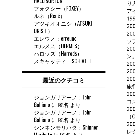
HALLIBURTON
り
フォクシー（FOXEY）
ア
ルネ（René）
1
アツキオオニシ（ATSUKI
2
ONISHI）
2
エレウノ：erreuno
ッ
エルメス（HERMES）
2
ハロッズ（Harrods）
ン
スキャッティ：SCHIATTI
2
2
最近のクチコミ
2
旅
2
ジョンガリアーノ：John
コ
Galliano
に
匿名
より
2
ジョンガリアーノ：John
（O
Galliano
に
匿名
より
2
シンネンモリハタ：Shinnen
レ
Morihata
に
匿名
より