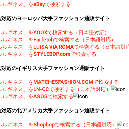
ルルギネス」を
eBay
で検索する
送対応のヨーロッパ大手ファッション通販サイト
ルルギネス」を
YOOX
で検索する（日本語対応）
ルルギネス」を
Farfetch
で検索する（日本語対応）
ルルギネス」を
LUISA VIA ROMA
で検索する（日本語対
ルルギネス」を
STYLEBOP.com
で検索する
送対応のイギリス大手ファッション通販サイト
ルルギネス」を
MATCHESFASHION.COM
で検索する
ルルギネス」を
LN-CC
で検索する（日本語対応）
ルルギネス」を
ASOS
で検索する
送対応の北アメリカ大手ファッション通販サイト
ルルギネス」を
Shopbop
で検索する（日本語対応）