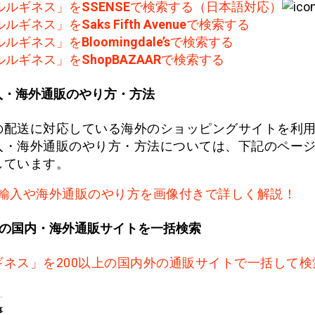
ルルギネス」を
SSENSE
で検索する（日本語対応）
ルルギネス」を
Saks Fifth Avenue
で検索する
ルルギネス」を
Bloomingdale’s
で検索する
ルルギネス」を
ShopBAZAAR
で検索する
入・海外通販のやり方・方法
の配送に対応している海外のショッピングサイトを利
入・海外通販のやり方・方法については、下記のペー
しています。
輸入や海外通販のやり方を画像付きで詳しく解説！
上の国内・海外通販サイトを一括検索
ギネス」を200以上の国内外の通販サイトで一括して検
事