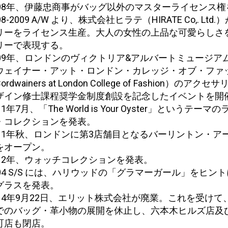
008年、伊藤忠商事がバッグ以外のマスターライセンス権
08-2009 A/W より、株式会社ヒラテ（HIRATE Co,. Ltd
リーをライセンス生産。大人の女性の上品な可愛らしさ
リーで表現する。
009年、ロンドンのヴィクトリア&アルバートミュージア
ウェイナー・アット・ロンドン・カレッジ・オブ・ファ
ordwainers at London College of Fashion）のアク
ザイン修士課程奨学金制度創設を記念したイベントを開
11年7月、「The World is Your Oyster」というテーマ
・コレクションを発表。
011年秋、ロンドンに第3店舗目となるバーリントン・ア
をオープン。
012年、ウォッチコレクションを発表。
004 S/S には、ハリウッドの「グラマーガール」をヒン
グラスを発表。
014年9月22日、エリット株式会社が廃業。これを受けて
でのバッグ・革小物の展開を休止し、六本木ヒルズ店及び
町店も閉店。