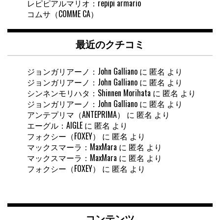
レピピアルマリオ：repipi armario
コムサ（COMME CA）
最近のクチコミ
ジョンガリアーノ：John Galliano
に
匿名
より
ジョンガリアーノ：John Galliano
に
匿名
より
シンネンモリハタ：Shinnen Morihata
に
匿名
より
ジョンガリアーノ：John Galliano
に
匿名
より
アンテプリマ（ANTEPRIMA）
に
匿名
より
エーグル：AIGLE
に
匿名
より
フォクシー（FOXEY）
に
匿名
より
マックスマーラ：MaxMara
に
匿名
より
マックスマーラ：MaxMara
に
匿名
より
フォクシー（FOXEY）
に
匿名
より
コンテンツ