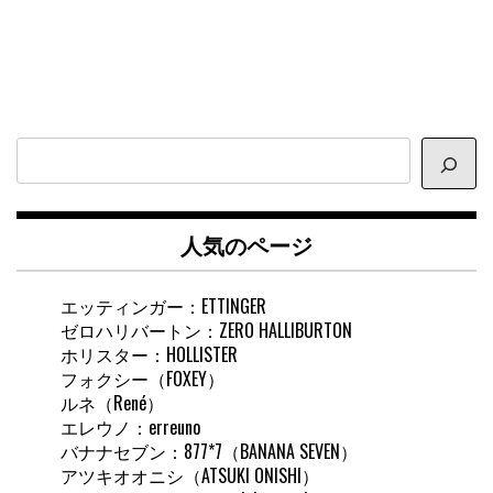
サ
イ
ト
内
人気のページ
検
索
エッティンガー：ETTINGER
ゼロハリバートン：ZERO HALLIBURTON
ホリスター：HOLLISTER
フォクシー（FOXEY）
ルネ（René）
エレウノ：erreuno
バナナセブン：877*7（BANANA SEVEN）
アツキオオニシ（ATSUKI ONISHI）