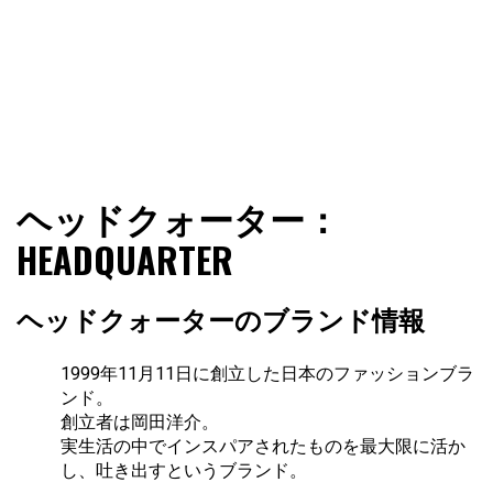
ファショコン通信はブランドやデザイナーの観点からファ
ファショコン通信
ヘッドクォーター：
ッションとモードを分析するファッション情報サイトです
HEADQUARTER
ヘッドクォーターのブランド情報
1999年11月11日に創立した日本のファッションブラ
ンド。
創立者は岡田洋介。
実生活の中でインスパアされたものを最大限に活か
し、吐き出すというブランド。