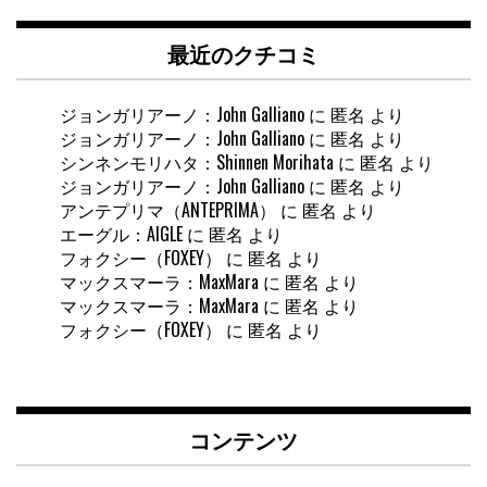
最近のクチコミ
ジョンガリアーノ：John Galliano
に
匿名
より
ジョンガリアーノ：John Galliano
に
匿名
より
シンネンモリハタ：Shinnen Morihata
に
匿名
より
ジョンガリアーノ：John Galliano
に
匿名
より
アンテプリマ（ANTEPRIMA）
に
匿名
より
エーグル：AIGLE
に
匿名
より
フォクシー（FOXEY）
に
匿名
より
マックスマーラ：MaxMara
に
匿名
より
マックスマーラ：MaxMara
に
匿名
より
フォクシー（FOXEY）
に
匿名
より
コンテンツ