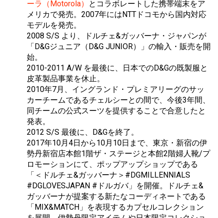
ーラ（Motorola）
とコラボレートした携帯端末をア
メリカで発売。2007年にはNTTドコモから国内対応
モデルを発売。
2008 S/S より、ドルチェ&ガッバーナ・ジャパンが
「D&Gジュニア（D&G JUNIOR）」の輸入・販売を開
始。
2010-2011 A/W を最後に、日本でのD&Gの既製服と
皮革製品事業を休止。
2010年7月、イングランド・プレミアリーグのサッ
カーチームであるチェルシーとの間で、今後3年間、
同チームの公式スーツを提供することで合意したと
発表。
2012 S/S 最後に、D&Gを終了。
2017年10月4日から10月10日まで、東京・新宿の伊
勢丹新宿店本館1階ザ・ステージと本館2階婦人靴/プ
ロモーションにて、ポップアップショップである
「＜ドルチェ&ガッバーナ＞#DGMILLENNIALS
#DGLOVESJAPAN #ドルガバ」を開催。ドルチェ&
ガッバーナが提案する新たなコーディネートである
「MIX&MATCH」を表現するカプセルコレクション
を展開。伊勢丹限定アイテムや日本限定コレクショ