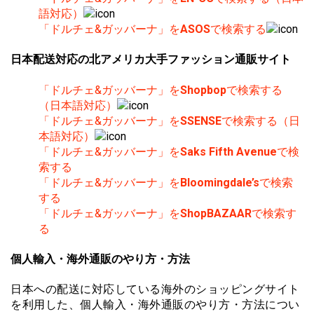
語対応）
「ドルチェ&ガッバーナ」を
ASOS
で検索する
日本配送対応の北アメリカ大手ファッション通販サイト
「ドルチェ&ガッバーナ」を
Shopbop
で検索する
（日本語対応）
「ドルチェ&ガッバーナ」を
SSENSE
で検索する（日
本語対応）
「ドルチェ&ガッバーナ」を
Saks Fifth Avenue
で検
索する
「ドルチェ&ガッバーナ」を
Bloomingdale’s
で検索
する
「ドルチェ&ガッバーナ」を
ShopBAZAAR
で検索す
る
個人輸入・海外通販のやり方・方法
日本への配送に対応している海外のショッピングサイト
を利用した、個人輸入・海外通販のやり方・方法につい