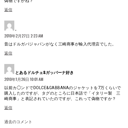
偽物ですかね？
返信
よ
.
り:
2010年2月27日 2:23 AM
昔はドルガバジャパンがなく三崎商事が輸入代理店でした。
返信
よ
とあるドルチェ&ガッバーナ好き
り:
2010年1月26日 10:01 AM
以前カ◯ンドでDOLCE&GABBANAのジャケットを7万くらいで
購入したのですが、タグのところに日本語で「イタリー製 三
崎商事」と表記されていたのですが、これって偽物ですか？
返信
コ
過去のコメント