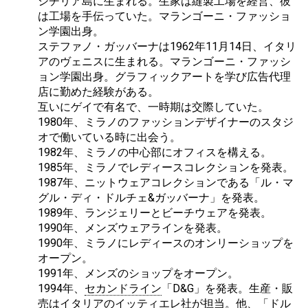
シチリア島に生まれる。生家は縫製工場を経営、彼
は工場を手伝っていた。マランゴーニ・ファッショ
ン学園出身。
ステファノ・ガッバーナは1962年11月14日、イタリ
アのヴェニスに生まれる。マランゴーニ・ファッシ
ョン学園出身。グラフィックアートを学び広告代理
店に勤めた経験がある。
互いにゲイで有名で、一時期は交際していた。
1980年、ミラノのファッションデザイナーのスタジ
オで働いている時に出会う。
1982年、ミラノの中心部にオフィスを構える。
1985年、ミラノでレディースコレクションを発表。
1987年、ニットウェアコレクションである「ル・マ
グル・ディ・ドルチェ&ガッバーナ」を発表。
1989年、ランジェリーとビーチウェアを発表。
1990年、メンズウェアラインを発表。
1990年、ミラノにレディースのオンリーショップを
オープン。
1991年、メンズのショップをオープン。
1994年、
セカンドライン
「D&G」を発表。生産・販
売はイタリアのイッティエレ社が担当。他、「ドル