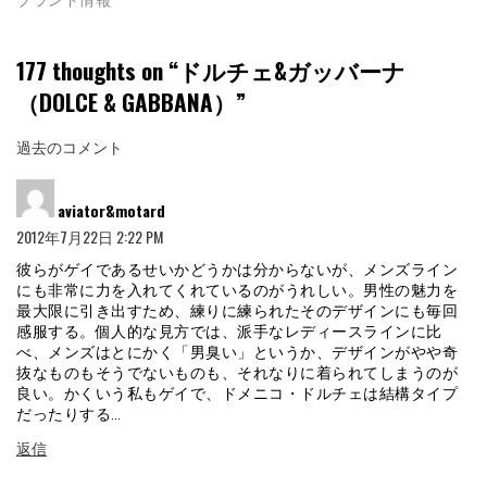
177 thoughts on “
ドルチェ&ガッバーナ
（DOLCE & GABBANA）
”
コ
過去のコメント
メ
よ
ン
aviator&motard
り:
2012年7月22日 2:22 PM
ト
ナ
彼らがゲイであるせいかどうかは分からないが、メンズライン
にも非常に力を入れてくれているのがうれしい。男性の魅力を
ビ
最大限に引き出すため、練りに練られたそのデザインにも毎回
感服する。個人的な見方では、派手なレディースラインに比
ゲ
べ、メンズはとにかく「男臭い」というか、デザインがやや奇
ー
抜なものもそうでないものも、それなりに着られてしまうのが
良い。かくいう私もゲイで、ドメニコ・ドルチェは結構タイプ
シ
だったりする…
ョ
返信
ン