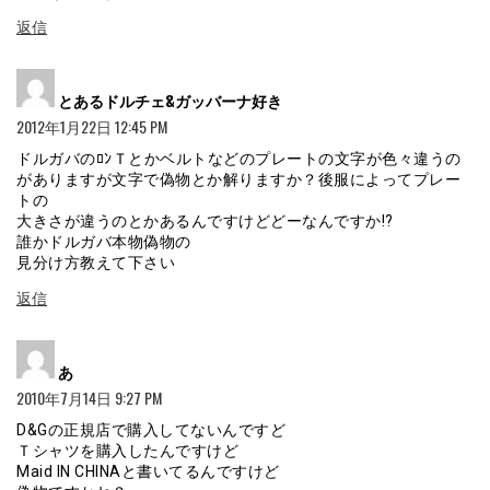
返信
よ
とあるドルチェ&ガッバーナ好き
り:
2012年1月22日 12:45 PM
ドルガバのﾛﾝＴとかベルトなどのプレートの文字が色々違うの
がありますが文字で偽物とか解りますか？後服によってプレー
トの
大きさが違うのとかあるんですけどどーなんですか!?
誰かドルガバ本物偽物の
見分け方教えて下さい
返信
よ
あ
り:
2010年7月14日 9:27 PM
D&Gの正規店で購入してないんですど
Ｔシャツを購入したんですけど
Maid IN CHINAと書いてるんですけど