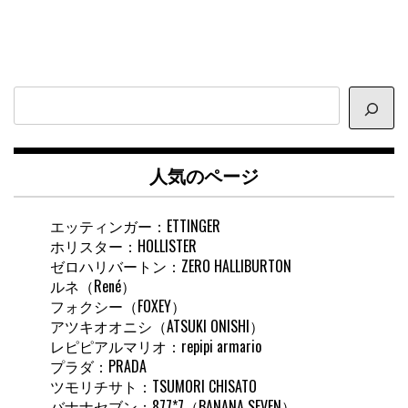
サ
イ
ト
内
人気のページ
検
索
エッティンガー：ETTINGER
ホリスター：HOLLISTER
ゼロハリバートン：ZERO HALLIBURTON
ルネ（René）
フォクシー（FOXEY）
アツキオオニシ（ATSUKI ONISHI）
レピピアルマリオ：repipi armario
プラダ：PRADA
ツモリチサト：TSUMORI CHISATO
バナナセブン：877*7（BANANA SEVEN）