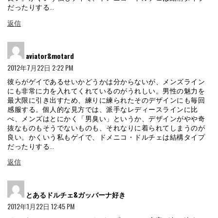
だったりする…
返信
よ
aviator&motard
り:
2012年7月22日 2:22 PM
彼らがゲイであるせいかどうかは分からないが、メンズライン
にも非常に力を入れてくれているのがうれしい。男性の魅力を
最大限に引き出すため、練りに練られたそのデザインにも毎回
感服する。個人的な見方では、派手なレディースラインに比
べ、メンズはとにかく「男臭い」というか、デザインがやや奇
抜なものもそうでないものも、それなりに着られてしまうのが
良い。かくいう私もゲイで、ドメニコ・ドルチェは結構タイプ
だったりする…
返信
よ
とあるドルチェ&ガッバーナ好き
り:
2012年1月22日 12:45 PM