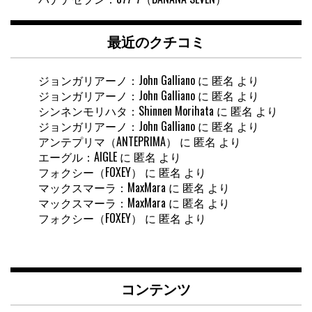
最近のクチコミ
ジョンガリアーノ：John Galliano
に
匿名
より
ジョンガリアーノ：John Galliano
に
匿名
より
シンネンモリハタ：Shinnen Morihata
に
匿名
より
ジョンガリアーノ：John Galliano
に
匿名
より
アンテプリマ（ANTEPRIMA）
に
匿名
より
エーグル：AIGLE
に
匿名
より
フォクシー（FOXEY）
に
匿名
より
マックスマーラ：MaxMara
に
匿名
より
マックスマーラ：MaxMara
に
匿名
より
フォクシー（FOXEY）
に
匿名
より
コンテンツ