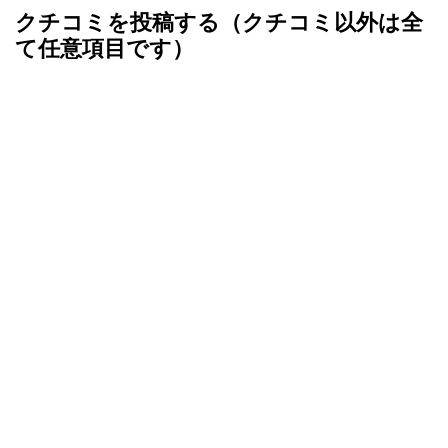
メ
クチコミを投稿する（クチコミ以外は全
ン
て任意項目です）
ト
ナ
ビ
ゲ
ー
シ
ョ
ン