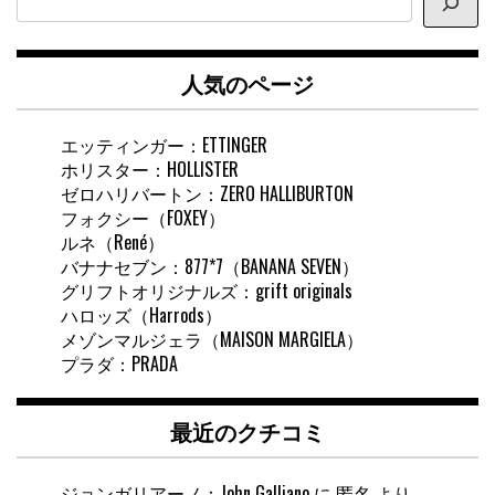
イ
ト
内
人気のページ
検
索
エッティンガー：ETTINGER
ホリスター：HOLLISTER
ゼロハリバートン：ZERO HALLIBURTON
フォクシー（FOXEY）
ルネ（René）
バナナセブン：877*7（BANANA SEVEN）
グリフトオリジナルズ：grift originals
ハロッズ（Harrods）
メゾンマルジェラ（MAISON MARGIELA）
プラダ：PRADA
最近のクチコミ
ジョンガリアーノ：John Galliano
に
匿名
より