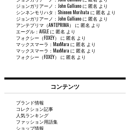
ジョンガリアーノ：John Galliano
に
匿名
より
シンネンモリハタ：Shinnen Morihata
に
匿名
より
ジョンガリアーノ：John Galliano
に
匿名
より
アンテプリマ（ANTEPRIMA）
に
匿名
より
エーグル：AIGLE
に
匿名
より
フォクシー（FOXEY）
に
匿名
より
マックスマーラ：MaxMara
に
匿名
より
マックスマーラ：MaxMara
に
匿名
より
フォクシー（FOXEY）
に
匿名
より
コンテンツ
ブランド情報
コレクション記事
人気ランキング
ファッション用語集
ショップ情報