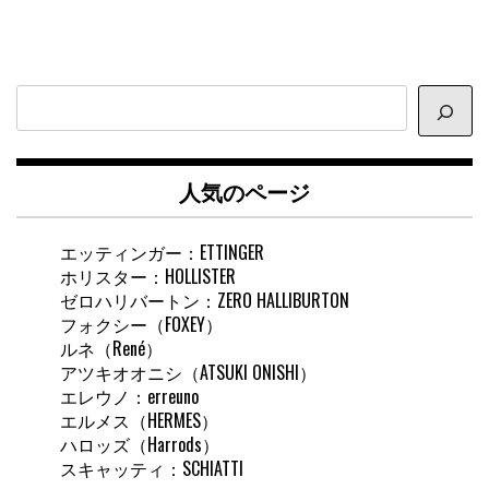
サ
イ
ト
内
人気のページ
検
索
エッティンガー：ETTINGER
ホリスター：HOLLISTER
ゼロハリバートン：ZERO HALLIBURTON
フォクシー（FOXEY）
ルネ（René）
アツキオオニシ（ATSUKI ONISHI）
エレウノ：erreuno
エルメス（HERMES）
ハロッズ（Harrods）
スキャッティ：SCHIATTI