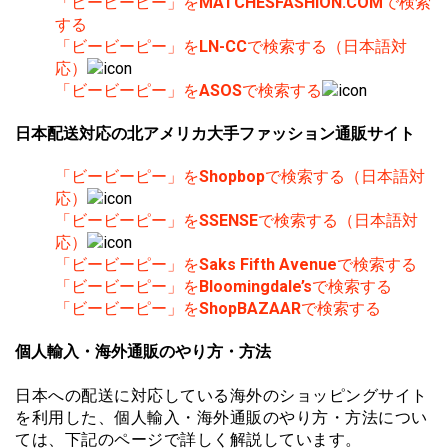
「ビービーピー」を
MATCHESFASHION.COM
で検索
する
「ビービーピー」を
LN-CC
で検索する（日本語対
応）
「ビービーピー」を
ASOS
で検索する
日本配送対応の北アメリカ大手ファッション通販サイト
「ビービーピー」を
Shopbop
で検索する（日本語対
応）
「ビービーピー」を
SSENSE
で検索する（日本語対
応）
「ビービーピー」を
Saks Fifth Avenue
で検索する
「ビービーピー」を
Bloomingdale’s
で検索する
「ビービーピー」を
ShopBAZAAR
で検索する
個人輸入・海外通販のやり方・方法
日本への配送に対応している海外のショッピングサイト
を利用した、個人輸入・海外通販のやり方・方法につい
ては、下記のページで詳しく解説しています。