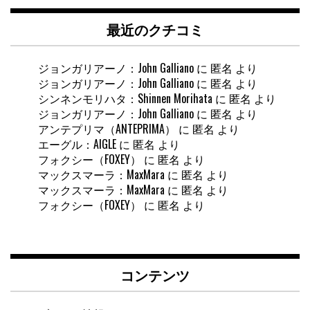
最近のクチコミ
ジョンガリアーノ：John Galliano
に
匿名
より
ジョンガリアーノ：John Galliano
に
匿名
より
シンネンモリハタ：Shinnen Morihata
に
匿名
より
ジョンガリアーノ：John Galliano
に
匿名
より
アンテプリマ（ANTEPRIMA）
に
匿名
より
エーグル：AIGLE
に
匿名
より
フォクシー（FOXEY）
に
匿名
より
マックスマーラ：MaxMara
に
匿名
より
マックスマーラ：MaxMara
に
匿名
より
フォクシー（FOXEY）
に
匿名
より
コンテンツ