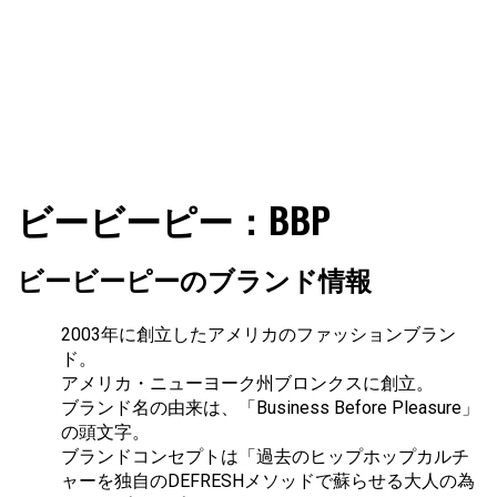
ファショコン通信はブランドやデザイナーの観点からファ
ファショコン通信
ビービーピー：BBP
ッションとモードを分析するファッション情報サイトです
ビービーピーのブランド情報
2003年に創立したアメリカのファッションブラン
ド。
アメリカ・ニューヨーク州ブロンクスに創立。
ブランド名の由来は、「Business Before Pleasure」
の頭文字。
ブランドコンセプトは「過去のヒップホップカルチ
ャーを独自のDEFRESHメソッドで蘇らせる大人の為