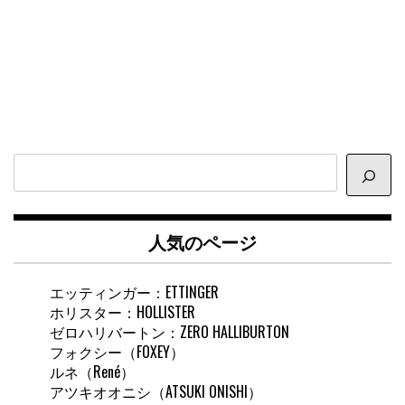
サ
イ
ト
内
人気のページ
検
索
エッティンガー：ETTINGER
ホリスター：HOLLISTER
ゼロハリバートン：ZERO HALLIBURTON
フォクシー（FOXEY）
ルネ（René）
アツキオオニシ（ATSUKI ONISHI）