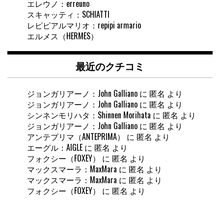
エレウノ：erreuno
スキャッティ：SCHIATTI
レピピアルマリオ：repipi armario
エルメス（HERMES）
最近のクチコミ
ジョンガリアーノ：John Galliano
に
匿名
より
ジョンガリアーノ：John Galliano
に
匿名
より
シンネンモリハタ：Shinnen Morihata
に
匿名
より
ジョンガリアーノ：John Galliano
に
匿名
より
アンテプリマ（ANTEPRIMA）
に
匿名
より
エーグル：AIGLE
に
匿名
より
フォクシー（FOXEY）
に
匿名
より
マックスマーラ：MaxMara
に
匿名
より
マックスマーラ：MaxMara
に
匿名
より
フォクシー（FOXEY）
に
匿名
より