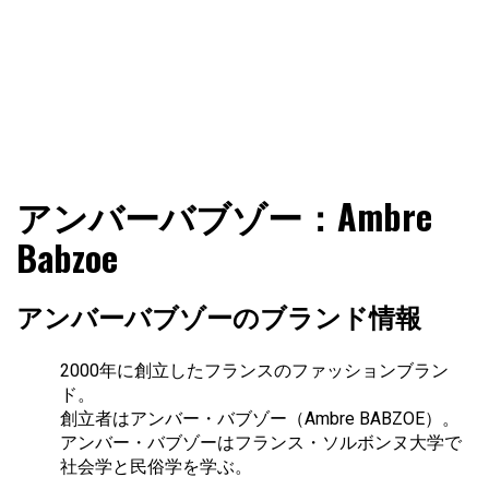
ファショコン通信はブランドやデザイナーの観点からファ
ファショコン通信
アンバーバブゾー：Ambre
ッションとモードを分析するファッション情報サイトです
Babzoe
アンバーバブゾーのブランド情報
2000年に創立したフランスのファッションブラン
ド。
創立者はアンバー・バブゾー（Ambre BABZOE）。
アンバー・バブゾーはフランス・ソルボンヌ大学で
社会学と民俗学を学ぶ。