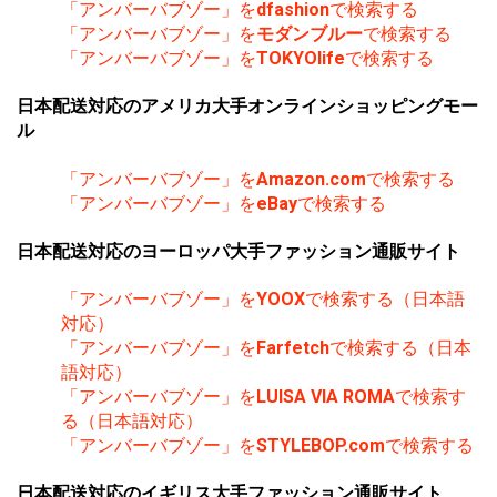
「アンバーバブゾー」を
dfashion
で検索する
「アンバーバブゾー」を
モダンブルー
で検索する
「アンバーバブゾー」を
TOKYOlife
で検索する
日本配送対応のアメリカ大手オンラインショッピングモー
ル
「アンバーバブゾー」を
Amazon.com
で検索する
「アンバーバブゾー」を
eBay
で検索する
日本配送対応のヨーロッパ大手ファッション通販サイト
「アンバーバブゾー」を
YOOX
で検索する（日本語
対応）
「アンバーバブゾー」を
Farfetch
で検索する（日本
語対応）
「アンバーバブゾー」を
LUISA VIA ROMA
で検索す
る（日本語対応）
「アンバーバブゾー」を
STYLEBOP.com
で検索する
日本配送対応のイギリス大手ファッション通販サイト