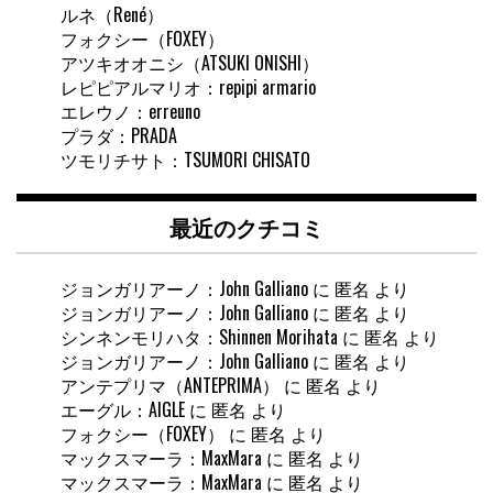
ルネ（René）
フォクシー（FOXEY）
アツキオオニシ（ATSUKI ONISHI）
レピピアルマリオ：repipi armario
エレウノ：erreuno
プラダ：PRADA
ツモリチサト：TSUMORI CHISATO
最近のクチコミ
ジョンガリアーノ：John Galliano
に
匿名
より
ジョンガリアーノ：John Galliano
に
匿名
より
シンネンモリハタ：Shinnen Morihata
に
匿名
より
ジョンガリアーノ：John Galliano
に
匿名
より
アンテプリマ（ANTEPRIMA）
に
匿名
より
エーグル：AIGLE
に
匿名
より
フォクシー（FOXEY）
に
匿名
より
マックスマーラ：MaxMara
に
匿名
より
マックスマーラ：MaxMara
に
匿名
より