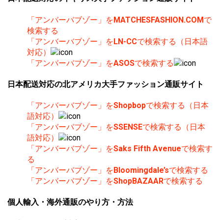
「アンバーバブゾー」を
MATCHESFASHION.COM
で
検索する
「アンバーバブゾー」を
LN-CC
で検索する（日本語
対応）
「アンバーバブゾー」を
ASOS
で検索する
日本配送対応の北アメリカ大手ファッション通販サイト
「アンバーバブゾー」を
Shopbop
で検索する（日本
語対応）
「アンバーバブゾー」を
SSENSE
で検索する（日本
語対応）
「アンバーバブゾー」を
Saks Fifth Avenue
で検索す
る
「アンバーバブゾー」を
Bloomingdale’s
で検索する
「アンバーバブゾー」を
ShopBAZAAR
で検索する
個人輸入・海外通販のやり方・方法