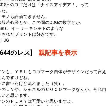
CDGHのロゴだけは「ナイスアイデア！」って
した。
トモノも評価できません。
の般若心経とか、この間のCDGの数字とか。
ina、イーリーキシモトのような
ンされたプリントは好きです。
 UG
.1644のレス]
親記事を表示
ソンも、ＹＳＬもロゴマーク自体がデザインだって言
なんですけどね。
下に書いたけど流れました（笑）。
ンのＬＶや、シャネルのＣＯＣＯマークなんか、それ
しいと思います。
ソンのＰＬＡＹは可愛いと思いますよ。