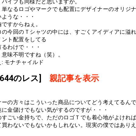
、パイプも同様だと思いますが。
、単なるロゴやマークでも配置にデザイナーのオリジ
いような・・・
胸ですからねぇ。
ロの今回のＴシャツの中には、すごくアイディアに溢
リント配置をしてる
有るわけで・・・
、意味不明ですね（笑）。
: モナチャイルド
.1644のレス]
親記事を表示
ナーの方々はこういった商品についてどう考えてるん
純に金儲けでもない気がするのですが・・・
のすごい金持ちで、ただのロゴＴでも着心地がよけれ
て買わないでもないかもしれない。現実の僕ではあり