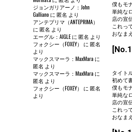
僕もモ
ジョンガリアーノ：John
単純な
Galliano
に
匿名
より
店の宣
アンテプリマ（ANTEPRIMA）
これっ
に
匿名
より
おなまえ
エーグル：AIGLE
に
匿名
より
フォクシー（FOXEY）
に
匿名
[No
より
マックスマーラ：MaxMara
に
匿名
より
マックスマーラ：MaxMara
に
タイトル
匿名
より
初めて
フォクシー（FOXEY）
に
匿名
僕もモ
より
単純な
店の宣
これっ
おなまえ