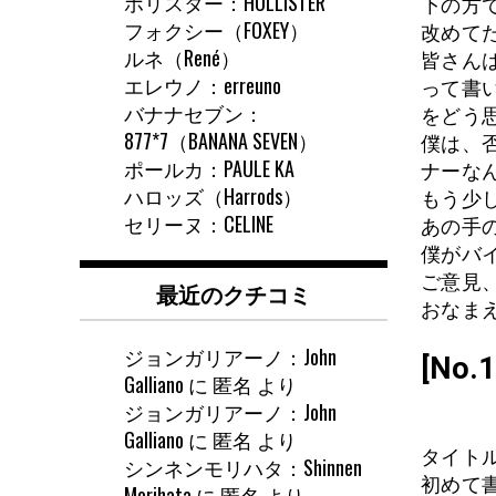
ホリスター：HOLLISTER
下の方
フォクシー（FOXEY）
改めて
ルネ（René）
皆さん
エレウノ：erreuno
って書
バナナセブン：
をどう
877*7（BANANA SEVEN）
僕は、
ポールカ：PAULE KA
ナーな
ハロッズ（Harrods）
もう少
セリーヌ：CELINE
あの手
僕がバ
ご意見
最近のクチコミ
おなまえ
ジョンガリアーノ：John
[No
Galliano
に
匿名
より
ジョンガリアーノ：John
Galliano
に
匿名
より
タイトル
シンネンモリハタ：Shinnen
初めて
Morihata
に
匿名
より