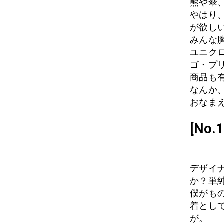
熊や傘
やはり
が欲し
みんな
ユニク
ゴ・プ
商品も
なんか
おなまえ
[No
デザイ
か？単
僕がも
着とし
が。