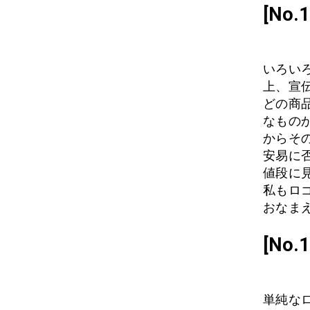
[No
いろい
上、宣
どの商
なもの
からそ
安易に
値段に
私もロ
おなまえ
[No
単純な