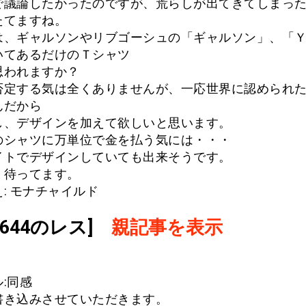
で議論したかったのですが、荒らしが出てきてしまっ
たてますね。
は、ギャルソンやリブゴーシュの「ギャルソン」、「
いてあるだけのＴシャツ
思われますか？
否定する気は全くありませんが、一応世界に認められ
んだから
し、デザインを加えて欲しいと思います。
のシャツに万単位で金を払う気には・・・
イトでデザインしていても出来そうです。
、待ってます。
: モナチャイルド
.1644のレス]
親記事を表示
:同感
書き込みさせていただきます。