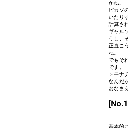
かね。
ピカソ
いたり
計算さ
ギャル
うし、
正直こ
ね。
でもそ
です。
＞モナ
なんだ
おなまえ:
[No
基本的