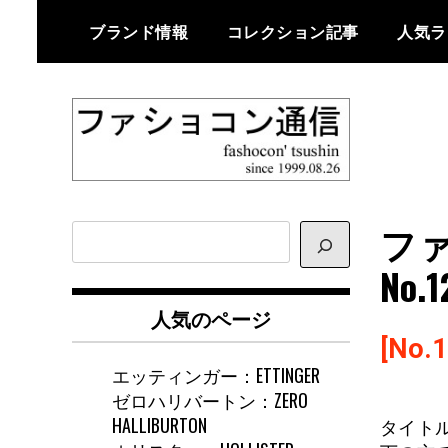
Skip
ブランド情報
コレクション記事
人気ラ
to
content
ファショコン通信はブランドやデ
ファショコン通
ザイナーの観点からファッション
フ
サ
信
とモードを分析するファッション
イ
No.1
情報サイトです
ト
内
人気のページ
検
[No.1
索
エッティンガー：ETTINGER
ゼロハリバートン：ZERO
HALLIBURTON
タイトル