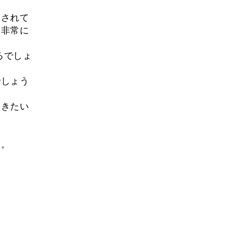
算されて
も非常に
るでしょ
でしょう
聞きたい
す。