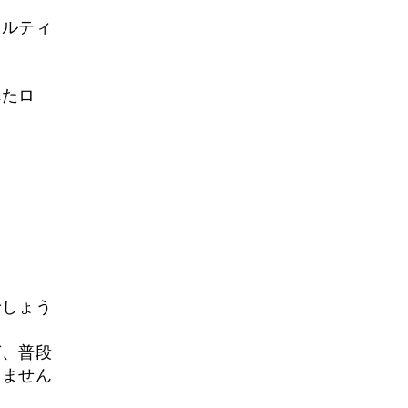
ナルティ
れたロ
でしょう
ば、普段
えません