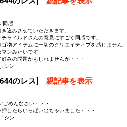
.1644のレス]
親記事を表示
:同感
書き込みさせていただきます。
ナチャイルドさんの意見にすごく同感です。
ロゴ物アイテムに一切のクリエイティブを感じません
伝マンみたいです。
て好みの問題かもしれませんが・・・
: シン
.1644のレス]
親記事を表示
ル:ごめんなさい・・・
い押したらいっぱい出ちゃいました・・・
: シン