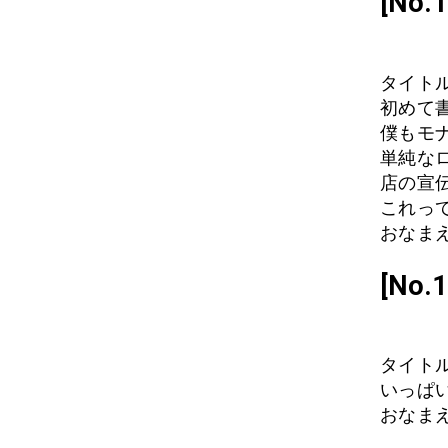
[No
タイトル
初めて
僕もモ
単純な
店の宣
これっ
おなまえ
[No
タイト
いっぱ
おなまえ