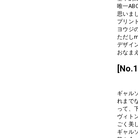
唯一AB
思いま
プリン
ヨウジ
ただしm
デザイ
おなまえ:
[No
ギャル
れまで
って、
ヴィト
ごく美
ギャル