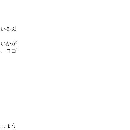
ている以
はいかが
ん。ロゴ
でしょう