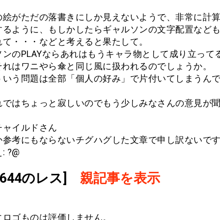
の絵がただの落書きにしか見えないようで、非常に計
するように、もしかしたらギャルソンの文字配置など
れて・・・などと考えると果たして。
ソンのPLAYならあれはもうキャラ物として成り立って
それはワニやら傘と同じ風に扱われるのでしょうか。
ういう問題は全部「個人の好み」で片付いてしまうん
れではちょっと寂しいのでもう少しみなさんの意見が
チャイルドさん
か参考にもならないチグハグした文章で申し訳ないで
 ?@
.1644のレス]
親記事を表示
にロゴものは評価しません。