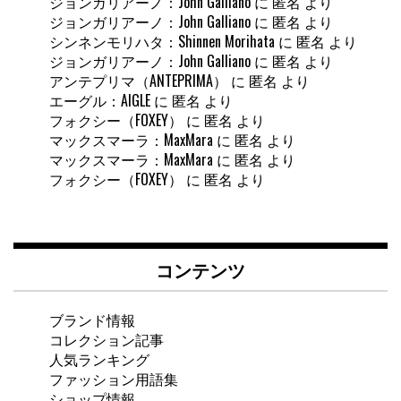
ジョンガリアーノ：John Galliano
に
匿名
より
ジョンガリアーノ：John Galliano
に
匿名
より
シンネンモリハタ：Shinnen Morihata
に
匿名
より
ジョンガリアーノ：John Galliano
に
匿名
より
アンテプリマ（ANTEPRIMA）
に
匿名
より
エーグル：AIGLE
に
匿名
より
フォクシー（FOXEY）
に
匿名
より
マックスマーラ：MaxMara
に
匿名
より
マックスマーラ：MaxMara
に
匿名
より
フォクシー（FOXEY）
に
匿名
より
コンテンツ
ブランド情報
コレクション記事
人気ランキング
ファッション用語集
ショップ情報