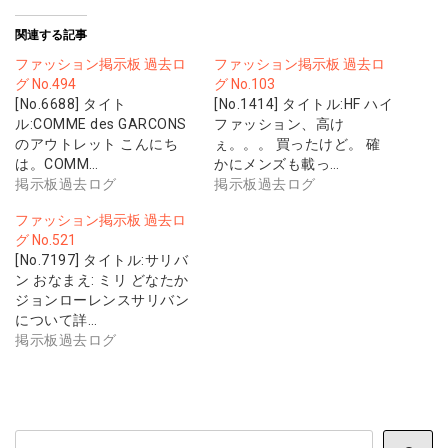
関連する記事
ファッション掲示板 過去ロ
ファッション掲示板 過去ロ
グ No.494
グ No.103
[No.6688] タイト
[No.1414] タイトル:HF ハイ
ル:COMME des GARCONS
ファッション、高け
のアウトレット こんにち
ぇ。。。 買ったけど。 確
は。COMM…
かにメンズも載っ…
掲示板過去ログ
掲示板過去ログ
ファッション掲示板 過去ロ
グ No.521
[No.7197] タイトル:サリバ
ン おなまえ: ミリ どなたか
ジョンローレンスサリバン
について詳…
掲示板過去ログ
サ