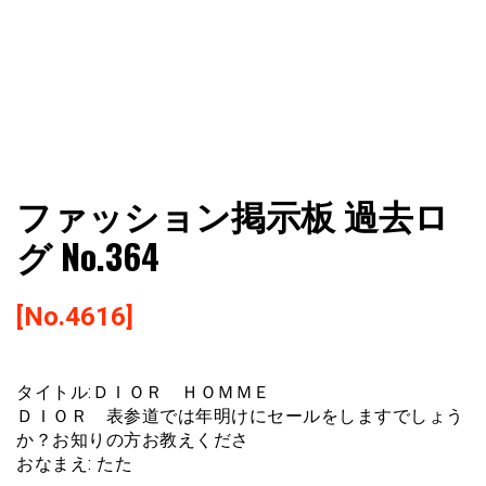
ファショコン通信はブランドやデザイナーの観点からファ
ファショコン通信
ファッション掲示板 過去ロ
ッションとモードを分析するファッション情報サイトです
グ No.364
[No.4616]
タイトル:ＤＩＯＲ ＨＯＭＭＥ
ＤＩＯＲ 表参道では年明けにセールをしますでしょう
か？お知りの方お教えくださ
おなまえ: たた