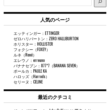
イ
ト
内
人気のページ
検
索
エッティンガー：ETTINGER
ゼロハリバートン：ZERO HALLIBURTON
ホリスター：HOLLISTER
フォクシー（FOXEY）
ルネ（René）
エレウノ：erreuno
バナナセブン：877*7（BANANA SEVEN）
ポールカ：PAULE KA
ハロッズ（Harrods）
セリーヌ：CELINE
最近のクチコミ