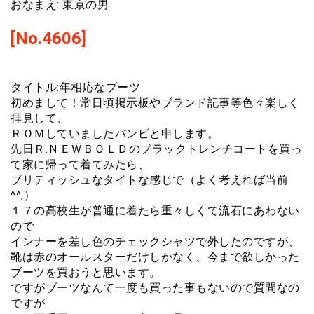
おなまえ: 東京の男
[No.4606]
タイトル:年相応なブーツ
初めまして！常日頃掲示板やブランド記事等色々楽しく
拝見して、
ＲＯＭしていましたバンビと申します。
先日Ｒ.ＮＥＷＢＯＬＤのブラックトレンチコートを買っ
て家に帰って着てみたら、
ブリティッシュなタイトな感じで（よく考えれば当前
^^;）
１７の高校生が普通に着たら重々しくて流石にあわない
ので
インナーを差し色のチェックシャツで外したのですが、
靴は赤のオールスターだけしかなく、今まで欲しかった
ブーツを買おうと思います。
ですがブーツなんて一度も買った事もないので質問なの
ですが