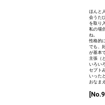
ほんと
会うた
を取り
私の場
ね。
性格的
でも、
が基本
主張（
いろい
セプト
いった
おなまえ
[No