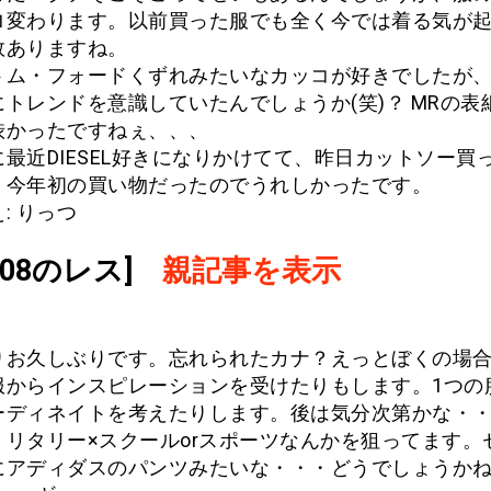
ロ変わります。以前買った服でも全く今では着る気が
数ありますね。
トム・フォードくずれみたいなカッコが好きでしたが
トレンドを意識していたんでしょうか(笑)？ MRの表
渋かったですねぇ、、、
最近DIESEL好きになりかけてて、昨日カットソー買
。今年初の買い物だったのでうれしかったです。
: りっつ
.908のレス]
親記事を表示
りお久しぶりです。忘れられたカナ？えっとぼくの場
服からインスピレーションを受けたりもします。1つの
ーディネイトを考えたりします。後は気分次第かな・
ミリタリー×スクールorスポーツなんかを狙ってます。
にアディダスのパンツみたいな・・・どうでしょうか