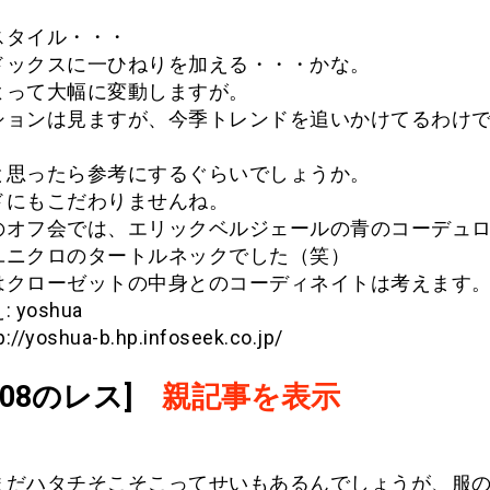
スタイル・・・
ドックスに一ひねりを加える・・・かな。
よって大幅に変動しますが。
ションは見ますが、今季トレンドを追いかけてるわけ
と思ったら参考にするぐらいでしょうか。
ドにもこだわりませんね。
のオフ会では、エリックベルジェールの青のコーデュ
ユニクロのタートルネックでした（笑）
はクローゼットの中身とのコーディネイトは考えます
 yoshua
tp://yoshua-b.hp.infoseek.co.jp/
.908のレス]
親記事を表示
まだハタチそこそこってせいもあるんでしょうが、服