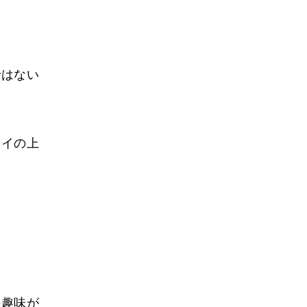
ではない
ロイの上
。
の趣味が