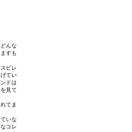
す
。どんな
しますも
ンスピレ
上げてい
レンドは
ンを見て
入れてま
けていな
んなコレ