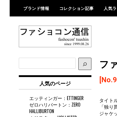
Skip
ブランド情報
コレクション記事
人気ラ
to
content
ファショコン通信はブランドやデ
ファショコン通
ザイナーの観点からファッション
ファ
サ
信
とモードを分析するファッション
イ
情報サイトです
ト
[No.9
内
人気のページ
検
索
エッティンガー：ETTINGER
タイト
ゼロハリバートン：ZERO
「独り
HALLIBURTON
ジャケ