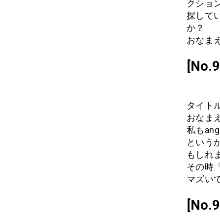
クショ
探して
か？
おなまえ:
[No
タイトル
おなまえ
私もan
という
もしれ
その時
マズい
[No