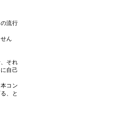
年の流行
ません
で、それ
的に自己
基本コン
げる、と