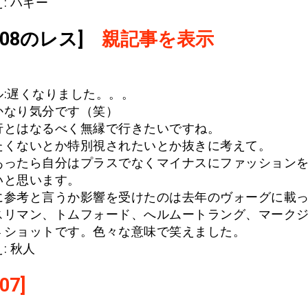
: ハギー
.908のレス]
親記事を表示
ル:遅くなりました。。。
かなり気分です（笑）
行とはなるべく無縁で行きたいですね。
たくないとか特別視されたいとか抜きに考えて。
あったら自分はプラスでなくマイナスにファッション
いと思います。
に参考と言うか影響を受けたのは去年のヴォーグに載
スリマン、トムフォード、へルムートラング、マーク
４ショットです。色々な意味で笑えました。
: 秋人
07]