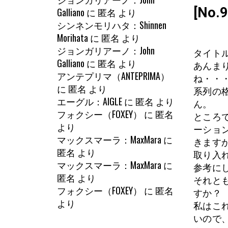
[No
Galliano
に
匿名
より
シンネンモリハタ：Shinnen
Morihata
に
匿名
より
ジョンガリアーノ：John
タイト
Galliano
に
匿名
より
あんま
アンテプリマ（ANTEPRIMA）
ね・・
に
匿名
より
系列の
エーグル：AIGLE
に
匿名
より
ん。
フォクシー（FOXEY）
に
匿名
ところ
より
ーショ
マックスマーラ：MaxMara
に
きます
匿名
より
取り入
マックスマーラ：MaxMara
に
参考に
匿名
より
それと
フォクシー（FOXEY）
に
匿名
すか？
より
私はこ
いので