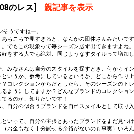
.908のレス]
親記事を表示
ル:そうですねー。
りあちこちで見すぎると、なんかの団体さんみたいで
・。でもこの現象って毎シーズン必ず出てきますよね
格好をする人でも絶対、同じようなすタイルって増加
で、みなさんは自分のスタイルを探すとき、何からイ
ンというか、参考にしているというか、どこから作り
か？コレクションからだとしたら、そのシーズンのト
れるようにしてますか？どんなブランドのコレクショ
してるのか、知りたいです！
も、自分の似合うブランドを自己スタイルとして取り
れといって、自分の主張とあったブランドをまだ見つ
、（お金もなく十分試せる余裕がないのも事実）いろ