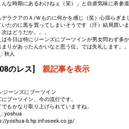
こんな時期にあるわけねぇ（笑）」と自虐気味に表参
もデラクアのＡ/Ｗものに何かを感じ（笑）心揺らぎま
ていたのに黒を買ってしまいそうです（汗）結局買い
、次はどうだか。。。
えば今日は特にジーンズにブーツインが男女問わず多
集まりがあったんかいなと思う位。では失礼します。
: 秋人
.908のレス]
親記事を表示
ル:ジーンズにブーツイン
ズにブーツイン、今の流行です。
どでもかなり取り上げられていますね。
 yoshua
tp://yoshua-b.hp.infoseek.co.jp/