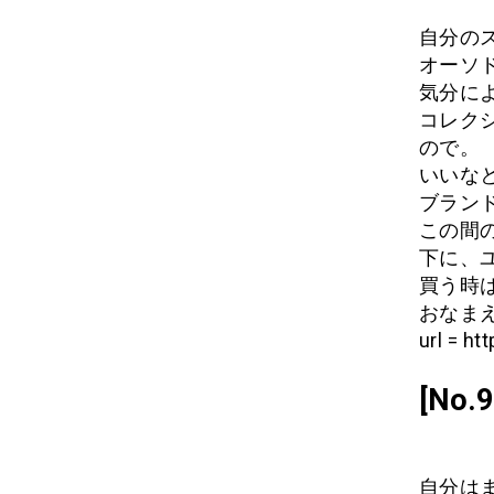
自分の
オーソ
気分に
コレク
ので。
いいな
ブラン
この間
下に、
買う時
おなまえ:
url = ht
[No
自分は