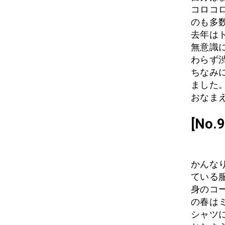
コロコ
のも多
去年は
無意識に
わらず
ちなみに
ました
おなまえ
[No
かんな
ている
身のコ
の春は
シャツ