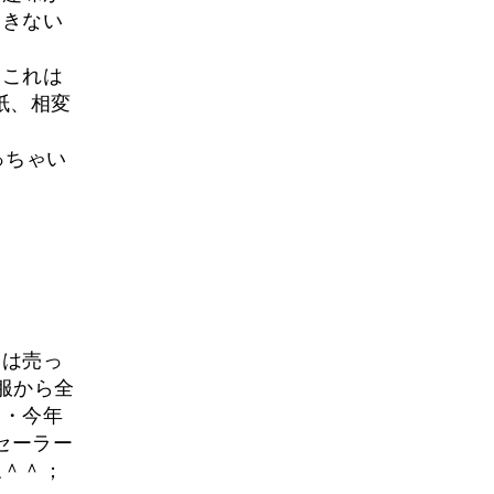
起きない
、これは
紙、相変
っちゃい
合は売っ
服から全
・・今年
セーラー
ね＾＾；