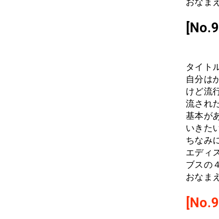
おなまえ
[No
タイト
自分は
けど流
流され
基本が
いきた
ちなみ
エディ
ブスの
おなまえ
[No.9