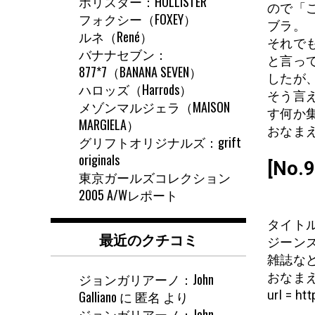
ホリスター：HOLLISTER
ので「
フォクシー（FOXEY）
ブラ。
ルネ（René）
それで
バナナセブン：
と言っ
877*7（BANANA SEVEN）
したが
ハロッズ（Harrods）
そう言
メゾンマルジェラ（MAISON
す何か
MARGIELA）
おなまえ
グリフトオリジナルズ：grift
originals
[No
東京ガールズコレクション
2005 A/Wレポート
タイト
最近のクチコミ
ジーン
雑誌な
おなまえ:
ジョンガリアーノ：John
url = ht
Galliano
に
匿名
より
ジョンガリアーノ：John